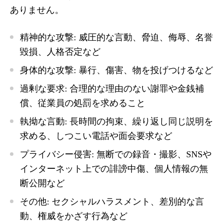
ありません。
精神的な攻撃
: 威圧的な言動、脅迫、侮辱、名誉
毀損、人格否定など
身体的な攻撃
: 暴行、傷害、物を投げつけるなど
過剰な要求
: 合理的な理由のない謝罪や金銭補
償、従業員の処罰を求めること
執拗な言動
: 長時間の拘束、繰り返し同じ説明を
求める、しつこい電話や面会要求など
プライバシー侵害
: 無断での録音・撮影、SNSや
インターネット上での誹謗中傷、個人情報の無
断公開など
その他
: セクシャルハラスメント、差別的な言
動、権威をかざす行為など