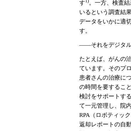
1)
す
。一方、検査結
いるという調査結
データをいかに適
す。
――それをデジタル
たとえば、がんの
ています。そのプ
患者さんの治療に
の時間を要するこ
検討をサポートす
て一元管理し、院
RPA（ロボティッ
返却レポートの自