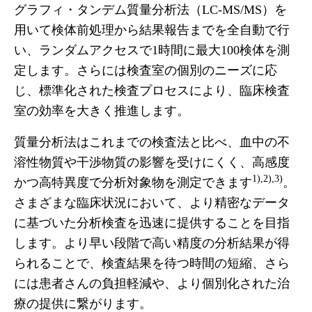
グラフィ・タンデム質量分析法（LC-MS/MS）を
用いて検体前処理から結果報告までを全自動で行
い、ランダムアクセスで1時間に最大100検体を測
定します。さらには検査室の個別のニーズに応
じ、標準化された検査プロセスにより、臨床検査
室の効率を大きく推進します。
質量分析法はこれまでの検査法と比べ、血中の不
溶性物質や干渉物質の影響を受けにくく、高感度
1),2),3)
かつ高特異度で分析対象物を測定できます
。
さまざまな臨床状況において、より精密なデータ
に基づいた分析検査を迅速に提供することを目指
します。より早い段階で高い精度の分析結果が得
られることで、検査結果を待つ時間の短縮、さら
には患者さんの負担軽減や、より個別化された治
療の提供に繋がります。