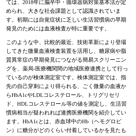
ては、2018年に脳卒中・循環器病対策基本法が定
められ、大きな社会課題として認識されていま
す。初期には自覚症状に乏しい生活習慣病の早期
発見のためには血液検査が特に重要です。
このような中、比較的最近、技術革新により登場
してきた微量血液検査装置を活用し、糖尿病や脂
質異常症の早期発見につながる簡易スクリーニン
グを、薬局-医療機関間の地域医療連携として行っ
ているのが検体測定室です。検体測定室では、指
先の自己穿刺により得られる、ごく微量の血液か
らHbA1cやLDLコレステロール、トリグリセリ
ド、HDLコレステロール等の値を測定し、生活習
慣病相当が疑われれば連携医療機関を紹介してい
ます。HbA1cとは、赤血球中のHb（ヘモグロビ
ン）に糖分がどのくらい付着しているかを見たも