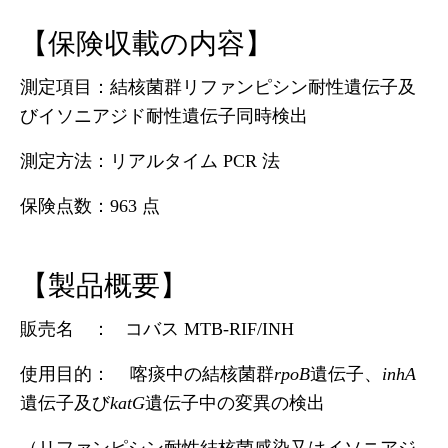
【保険収載の内容】
測定項目：結核菌群リファンピシン耐性遺伝子及
びイソニアジド耐性遺伝子同時検出
測定方法：リアルタイム PCR 法
保険点数：963 点
【製品概要】
販売名 ： コバス MTB-RIF/INH
使用目的： 喀痰中の結核菌群
rpoB
遺伝子、
inhA
遺伝子及び
katG
遺伝子中の変異の検出