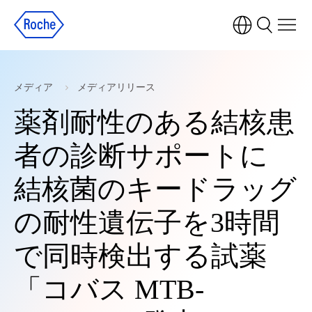
メディア
メディアリリース
薬剤耐性のある結核患
者の診断サポートに
結核菌のキードラッグ
の耐性遺伝子を3時間
で同時検出する試薬
「コバス MTB-