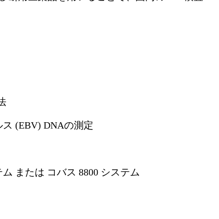
法
BV) DNAの測定
たは コバス 8800 システム