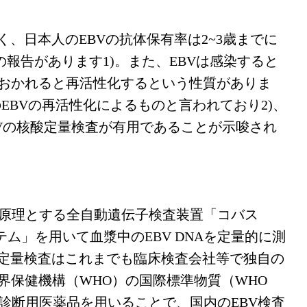
く、日本人のEBVの抗体保有率は2~3歳までに
との報告があります
1)
。また、EBVは感染すると
おかれると再活性化するという性質がありま
のEBVの再活性化によるものと言われており
2)
、
BVの核酸定量検査が有用であることが示唆され
法を原理とする全自動遺伝子検査装置「コバス
システム」を用いて血漿中のEBV DNAを定量的に測
酸定量検査はこれまでも臨床検査会社等で独自の
界保健機構（WHO）の国際標準物質（WHO
体外診断用医薬品を用いることで、国内のEBV検査