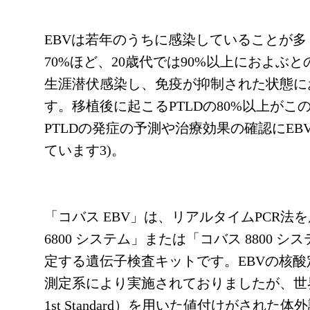
EBVは若年のうちに感染していることが多
70%ほど、20歳代では90%以上におよぶ
生涯潜伏感染し、免疫が抑制された状態に
す。移植後に起こるPTLDの80%以上がこ
PTLDの発症の予測や治療効果の確認にE
ています
3)
。
「コバス EBV」は、リアルタイムPCR
6800 システム」または「コバス 8800 
定する遺伝子検査キットです。EBVの核
測定系により実施されておりましたが、世
1
st
Standard）を用いた値付けがされた