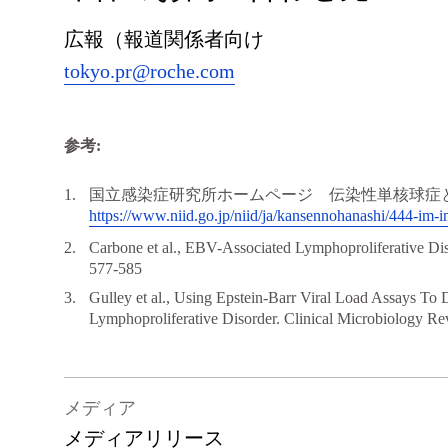
広報（報道関係者向け
tokyo.pr@roche.com
参考:
国立感染症研究所ホームページ 伝染性単核球
https://www.niid.go.jp/niid/ja/kansennohanashi/444-im-i
Carbone et al., EBV-Associated Lymphoproliferative Dis
577-585
Gulley et al., Using Epstein-Barr Viral Load Assays To 
Lymphoproliferative Disorder. Clinical Microbiology R
メディア
メディアリリース