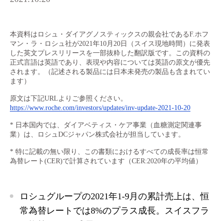
本資料はロシュ・ダイアグノスティックスの親会社であるF.ホフ
マン・ラ・ロシュ社が2021年10月20日（スイス現地時間）に発表
した英文プレスリリースを一部抜粋した翻訳版です。この資料の
正式言語は英語であり、表現や内容については英語の原文が優先
されます。（記述される製品には日本未発売の製品も含まれてい
ます）
原文は下記URLよりご参照ください。
https://www.roche.com/investors/updates/inv-update-2021-10-20
* 日本国内では、ダイアベティス・ケア事業（血糖測定関連事
業）は、ロシュDCジャパン株式会社が担当しています。
* 特に記載の無い限り、この書類におけるすべての成長率は恒常
為替レート(CER)で計算されています（CER:2020年の平均値）
ロシュグループの2021年1-9月の累計売上は、恒
常為替レートでは8%のプラス成長。スイスフラ