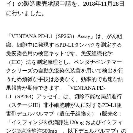
イ）の製造販売承認申請を、2018年11月28日
に行いました。
「VENTANA PD-L1（SP263）Assay」は、がん組
織、細胞中に発現するPD-L1タンパクを測定する
免疫染色用の検査キットです。免疫組織化学
（IHC）法を測定原理とし、ベンタナベンチマー
クシリーズの自動免疫染色装置を用いて検出を行
うため煩雑な手技は必要なく、効率的で迅速な結
果報告が期待できます。「VENTANA PD-
L1（SP263）アッセイ」は、切除不能な局所進行
（ステージIII）非小細胞肺がんに対するPD-L1阻
害剤デュルバルマブ（遺伝子組換え）（販売名：
「イミフィンジ
®
点滴静注120mg およびイミフィ
ンジ
®
点滴静注500mg」、以下デュルバルマブ）の