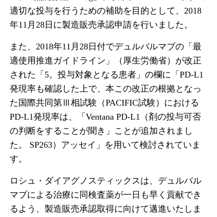
適切な投与を行うための補助を目的として、2018
年11月28日に製造販売承認申請を行いました。
また、2018年11月28日付でデュルバルマブの「最
適使用推進ガイドライン」（厚生労働省）が改正
された「5。投与対象となる患者」の欄に「PD-L1
発現率も確認した上で、本この改正の根拠となっ
た国際共同第Ⅲ相試験（PACIFIC試験）における
PD-L1発現率は、「Ventana PD-L1（剤の投与可否
の判断をすることが聞き」ことが追加されまし
た。 SP263）アッセイ」を用いて検討されていま
す。
ロシュ・ダイアグノスティックスは、デュルバル
マブによる治療に同検査薬が一日も早く貢献でき
るよう、製造販売承認取得に向けて邁進いたしま